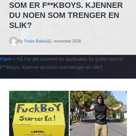
SOM ER F**KBOYS. KJENNER
DU NOEN SOM TRENGER EN
SLIK?
By
Peder Bakke
11. november 2018
Hjem
»
Nå har det kommet en startpakke for gutter som er
F**kboys. Kjenner du noen som trenger en slik?