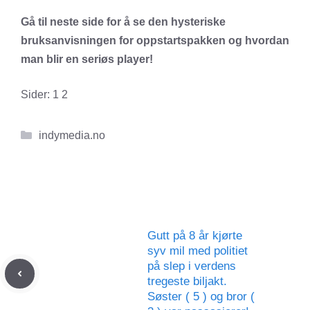
Gå til neste side for å se den hysteriske
bruksanvisningen for oppstartspakken og hvordan
man blir en seriøs player!
Sider:
1
2
Kategorier
indymedia.no
Gutt på 8 år kjørte
syv mil med politiet
på slep i verdens
tregeste biljakt.
Søster ( 5 ) og bror (