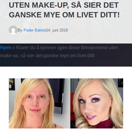
UTEN MAKE-UP, SÅ SIER DET
GANSKE MYE OM LIVET DITT!
By
Peder Bakke
14. juni 2018
Hjem
»
Klarer du å kjenner igjen disse filmstjernene uten
make-up, så sier det ganske mye om livet ditt!