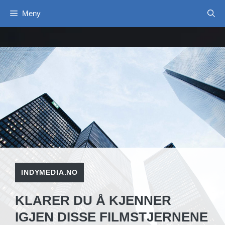
Hopp
Meny
til
innhold
INDYMEDIA.NO
KLARER DU Å KJENNER
IGJEN DISSE FILMSTJERNENE