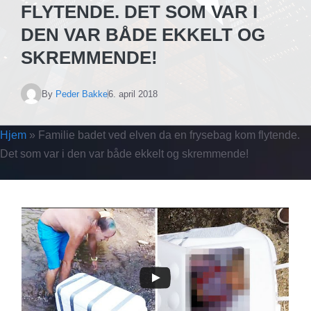
FLYTENDE. DET SOM VAR I
DEN VAR BÅDE EKKELT OG
SKREMMENDE!
By
Peder Bakke
6. april 2018
Hjem
»
Familie badet ved elven da en frysebag kom flytende.
Det som var i den var både ekkelt og skremmende!