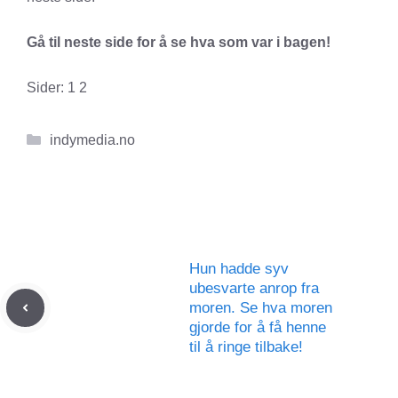
Gå til neste side for å se hva som var i bagen!
Sider:
1
2
Kategorier
indymedia.no
Hun hadde syv
ubesvarte anrop fra
moren. Se hva moren
gjorde for å få henne
til å ringe tilbake!