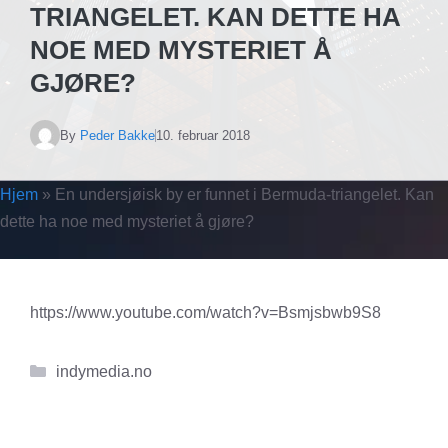
TRIANGELET. KAN DETTE HA
NOE MED MYSTERIET Å
GJØRE?
By
Peder Bakke
10. februar 2018
Hjem
»
En undersjøisk by er funnet i Bermuda-triangelet. Kan
dette ha noe med mysteriet å gjøre?
https://www.youtube.com/watch?v=Bsmjsbwb9S8
Kategorier
indymedia.no