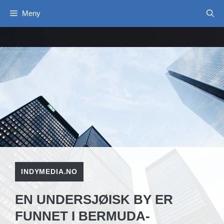
Hopp
Meny
til
innhold
INDYMEDIA.NO
EN UNDERSJØISK BY ER
FUNNET I BERMUDA-