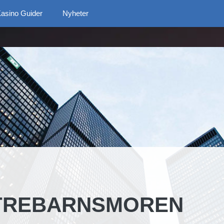
asino Guider
Nyheter
 TREBARNSMOREN