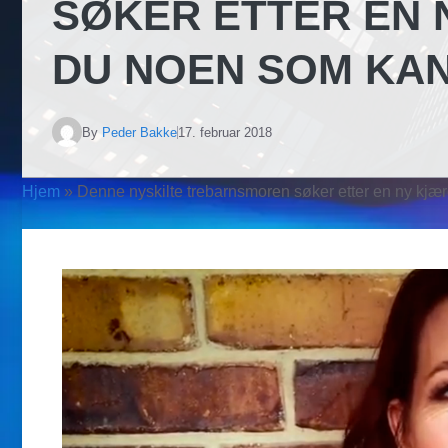
SØKER ETTER EN 
DU NOEN SOM KA
By
Peder Bakke
17. februar 2018
Hjem
»
Denne nyskilte trebarnsmoren søker etter en ny kjæ