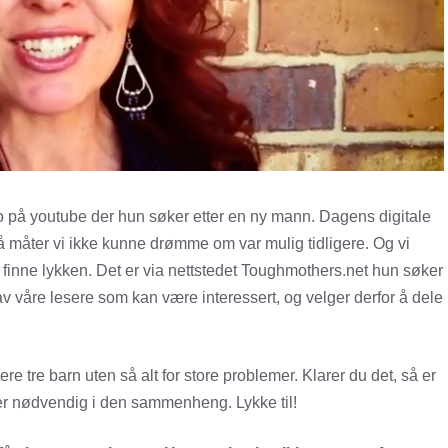
eo på youtube der hun søker etter en ny mann. Dagens digitale
å måter vi ikke kunne drømme om var mulig tidligere. Og vi
 finne lykken. Det er via nettstedet Toughmothers.net hun søker
re av våre lesere som kan være interessert, og velger derfor å dele
re tre barn uten så alt for store problemer. Klarer du det, så er
m er nødvendig i den sammenheng. Lykke til!