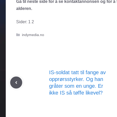
Gå til neste side for å se kontaktannonsen og for å f
alderen.
Sider:
1
2
Kategorier
indymedia.no
IS-soldat tatt til fange av
opprørsstyrker. Og han
gråter som en unge. Er
ikke IS så tøffe likevel?