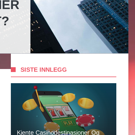
NER
T?
SISTE INNLEGG
Kjente Casinodestinasjoner Og