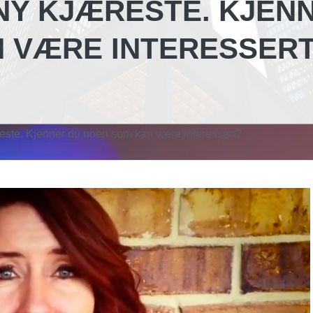
NY KJÆRESTE. KJEN
N VÆRE INTERESSER
reste. Kjenner du noen som kan være interessert?