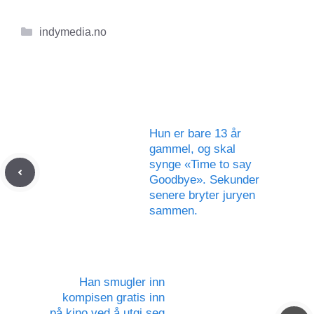
Kategorier
indymedia.no
Hun er bare 13 år
gammel, og skal
synge «Time to say
Goodbye». Sekunder
senere bryter juryen
sammen.
Han smugler inn
kompisen gratis inn
på kino ved å utgi seg