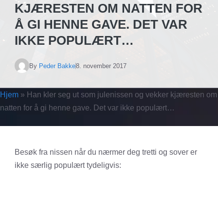
KJÆRESTEN OM NATTEN FOR
Å GI HENNE GAVE. DET VAR
IKKE POPULÆRT…
By
Peder Bakke
8. november 2017
Hjem
»
Han kler seg ut som julenissen og vekker kjæresten om
natten for å gi henne gave. Det var ikke populært…
Besøk fra nissen når du nærmer deg tretti og sover er
ikke særlig populært tydeligvis: