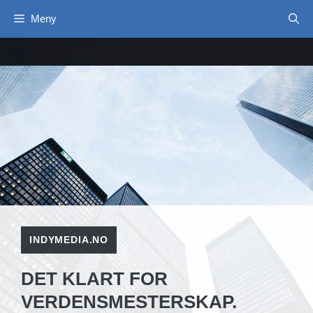
Hopp
Meny
til
innhold
INDYMEDIA.NO
DET KLART FOR
VERDENSMESTERSKAP.