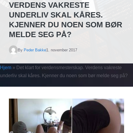
VERDENS VAKRESTE
UNDERLIV SKAL KÅRES.
KJENNER DU NOEN SOM BØR
MELDE SEG PÅ?
By
Peder Bakke
1. november 2017
Hjem
»
Det klart for verdensmesterskap. Verdens vakreste
underliv skal kåres. Kjenner du noen som bør melde seg på?