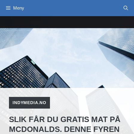
Hopp
Meny
til
innhold
INDYMEDIA.NO
SLIK FÅR DU GRATIS MAT PÅ
MCDONALDS. DENNE FYREN