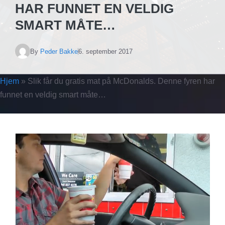
HAR FUNNET EN VELDIG
SMART MÅTE…
By
Peder Bakke
6. september 2017
Hjem
»
Slik får du gratis mat på McDonalds. Denne fyren har
funnet en veldig smart måte…