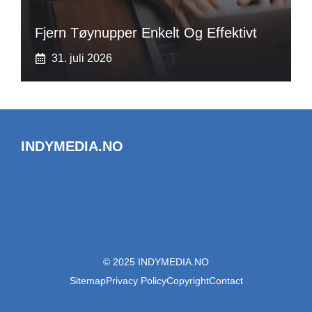
Fjern Tøynupper Enkelt Og Effektivt
31. juli 2026
INDYMEDIA.NO
© 2025 INDYMEDIA.NO
Sitemap
Privacy Policy
Copyright
Contact