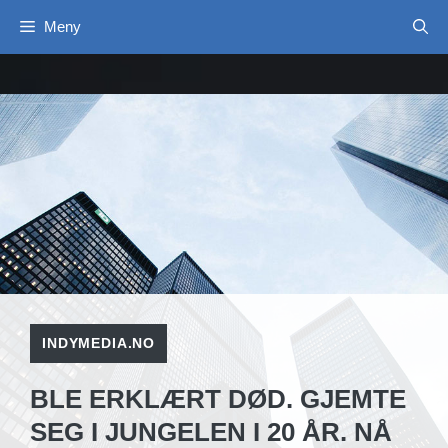
Hopp
Meny
til
innhold
INDYMEDIA.NO
BLE ERKLÆRT DØD. GJEMTE
SEG I JUNGELEN I 20 ÅR. NÅ