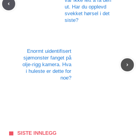
var ikke lett å få den
ut. Har du opplevd
svekket hørsel i det
siste?
Enormt uidentifisert
sjømonster fanget på
olje-rigg kamera. Hva
i huleste er dette for
noe?
SISTE INNLEGG