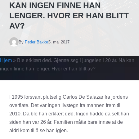
KAN INGEN FINNE HAN
LENGER. HVOR ER HAN BLITT
AV?
By
Peder Bakke
5. mai 2017
Hjem
»
Ble erklært død. Gjemte seg i jungelen i 20 år. Nå kan
ingen finne han lenger. Hvor er han blitt av?
I 1995 forsvant plutselig Carlos De Salazar fra jordens
overflate. Det var ingen livstegn fra mannen frem til
2010. Da ble han erklært død. Ingen hadde da sett han
siden han var 26 år. Familien måtte bare innse at de
aldri kom til å se han igjen.