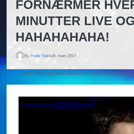
FORNÆRMER HVER
MINUTTER LIVE O
HAHAHAHAHA!
By
Peder Bakke
9. mars 2017
Hjem
»
Will Ferrell og Mark Wahlberg fornærmer hverandre 