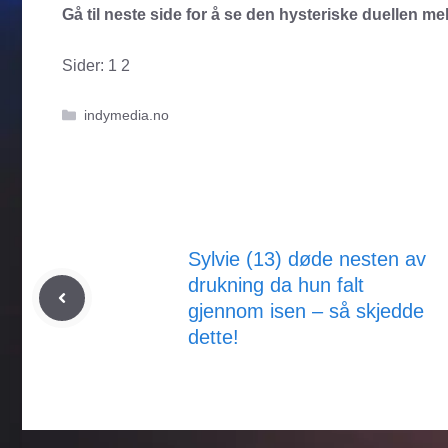
Gå til neste side for å se den hysteriske duellen m
Sider:
1
2
Kategorier
indymedia.no
Sylvie (13) døde nesten av
drukning da hun falt
gjennom isen – så skjedde
dette!