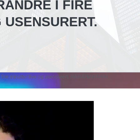
ANDRE I FIRE
G USENSURERT.
i fire minutter live og usensurert. HAHAHAHAHA!