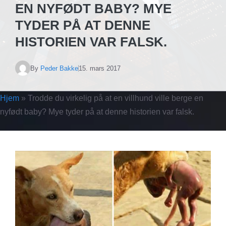
EN NYFØDT BABY? MYE
TYDER PÅ AT DENNE
HISTORIEN VAR FALSK.
By
Peder Bakke
15. mars 2017
Hjem
»
Trodde du virkelig på at en villhund ville berge en
nyfødt baby? Mye tyder på at denne historien var falsk.