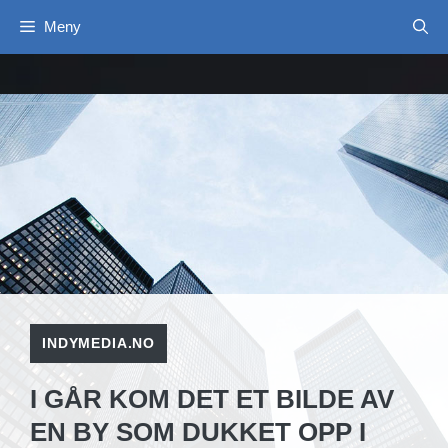
Hopp
Meny
til
innhold
INDYMEDIA.NO
I GÅR KOM DET ET BILDE AV
EN BY SOM DUKKET OPP I