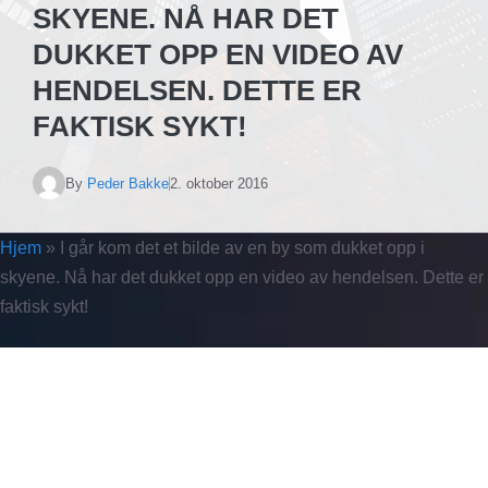
SKYENE. NÅ HAR DET
DUKKET OPP EN VIDEO AV
HENDELSEN. DETTE ER
FAKTISK SYKT!
By
Peder Bakke
2. oktober 2016
Hjem
»
I går kom det et bilde av en by som dukket opp i
skyene. Nå har det dukket opp en video av hendelsen. Dette er
faktisk sykt!