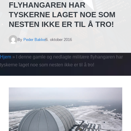
FLYHANGAREN HAR
TYSKERNE LAGET NOE SOM
NESTEN IKKE ER TIL Å TRO!
By
Peder Bakke
6. oktober 2016
Hjem
»
I denne gamle og nedlagte militære flyhangaren har
tyskerne laget noe som nesten ikke er til å tro!