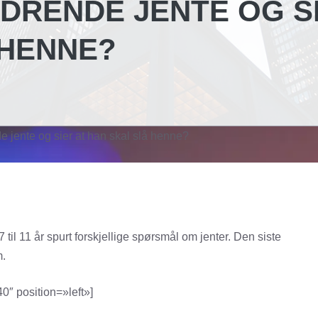
DRENDE JENTE OG S
 HENNE?
e jente og sier at han skal slå henne?
 7 til 11 år spurt forskjellige spørsmål om jenter. Den siste
m.
 position=»left»]