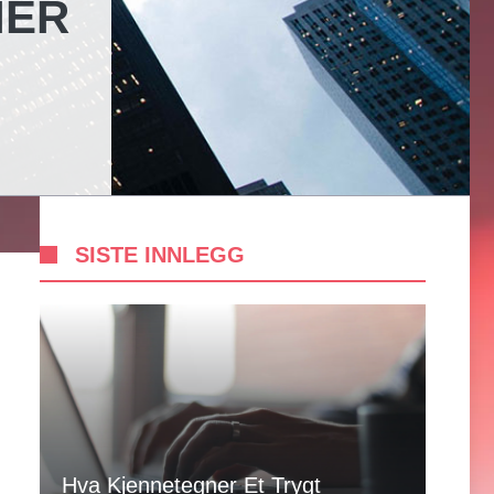
IER
SISTE INNLEGG
Hva Kjennetegner Et Trygt