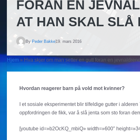
FORAN EN JEVNAL
AT HAN SKAL SLÅ
By
Peder Bakke
19. mars 2016
Hjem
»
Hva skjer om man setter en gutt foran en jevnaldrend
Hvordan reagerer barn på vold mot kvinner?
I et sosiale eksperimentet blir tilfeldige gutter i alderen
oppfordringen de fikk, var å slå jenta som sto foran de
[youtube id=»b2OcKQ_mbiQ» width=»600″ height=»340″