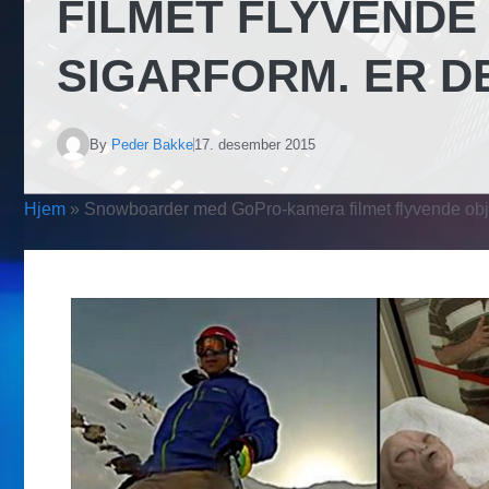
FILMET FLYVENDE
SIGARFORM. ER D
By
Peder Bakke
17. desember 2015
Hjem
»
Snowboarder med GoPro-kamera filmet flyvende obj