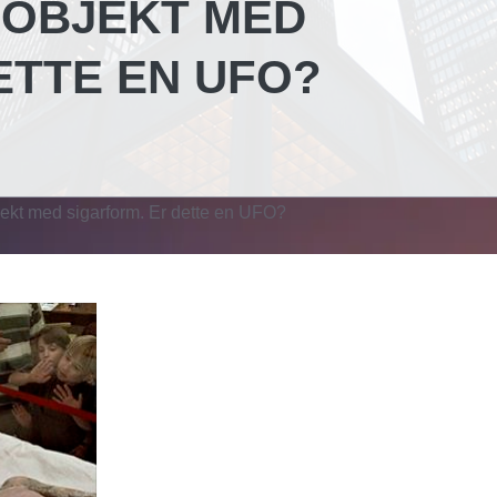
 OBJEKT MED
ETTE EN UFO?
ekt med sigarform. Er dette en UFO?