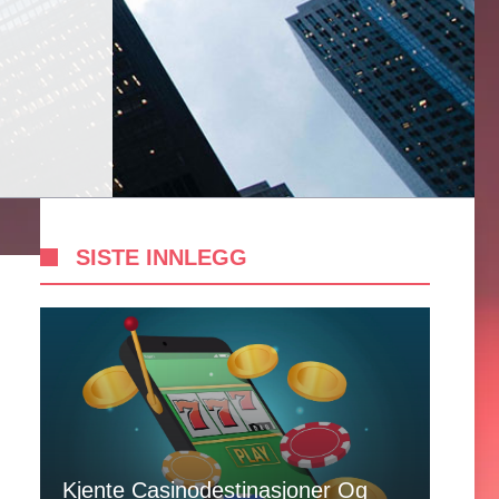
SISTE INNLEGG
Kjente Casinodestinasjoner Og