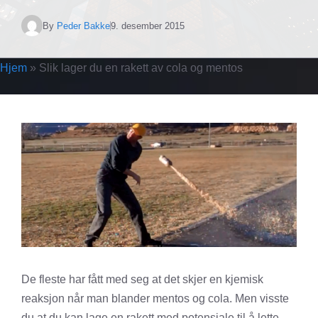
By
Peder Bakke
9. desember 2015
Hjem
»
Slik lager du en rakett av cola og mentos
De fleste har fått med seg at det skjer en kjemisk
reaksjon når man blander mentos og cola. Men visste
du at du kan lage en rakett med potensiale til å lette