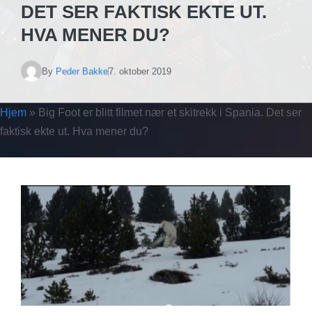
DET SER FAKTISK EKTE UT.
HVA MENER DU?
By
Peder Bakke
7. oktober 2019
Hjem
»
Big Foot er blitt filmet nær et skitrekk i Spania. Det ser
faktisk ekte ut. Hva mener du?