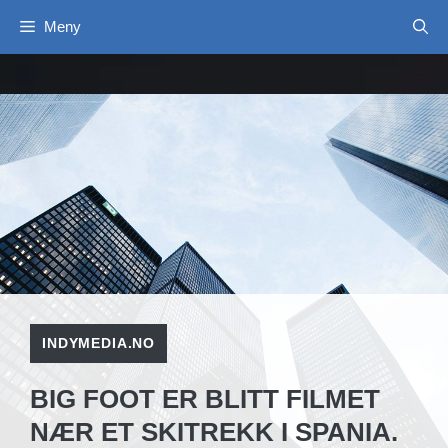
Hopp
Meny
til
innhold
INDYMEDIA.NO
BIG FOOT ER BLITT FILMET
NÆR ET SKITREKK I SPANIA.