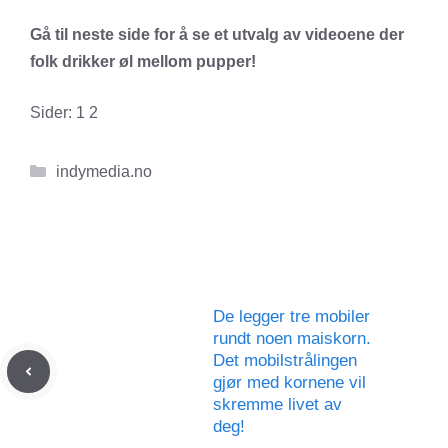
Gå til neste side for å se et utvalg av videoene der
folk drikker øl mellom pupper!
Sider:
1
2
Kategorier
indymedia.no
De legger tre mobiler
rundt noen maiskorn.
Det mobilstrålingen
gjør med kornene vil
skremme livet av
deg!