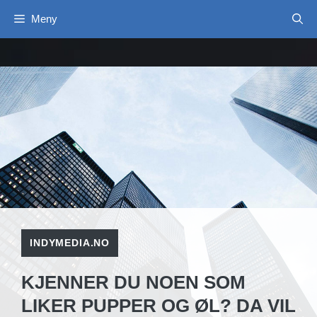
Hopp
Meny
til
innhold
INDYMEDIA.NO
KJENNER DU NOEN SOM
LIKER PUPPER OG ØL? DA VIL