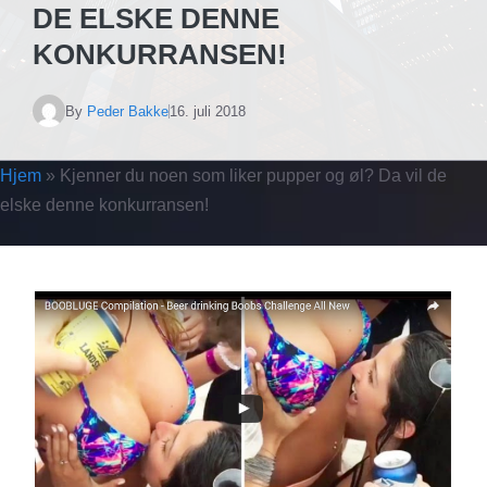
DE ELSKE DENNE
KONKURRANSEN!
By
Peder Bakke
16. juli 2018
Hjem
»
Kjenner du noen som liker pupper og øl? Da vil de
elske denne konkurransen!