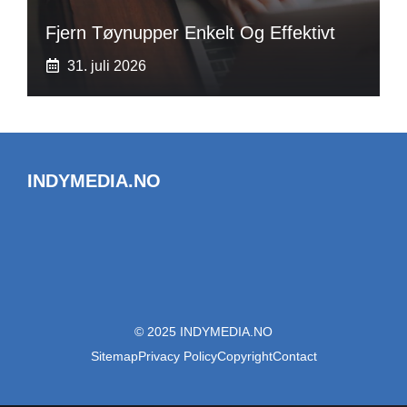
Fjern Tøynupper Enkelt Og Effektivt
31. juli 2026
INDYMEDIA.NO
© 2025 INDYMEDIA.NO
Sitemap
Privacy Policy
Copyright
Contact