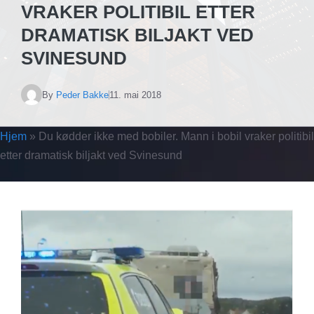
VRAKER POLITIBIL ETTER
DRAMATISK BILJAKT VED
SVINESUND
By
Peder Bakke
11. mai 2018
Hjem
»
Du kødder ikke med bobiler. Mann i bobil vraker politibil
etter dramatisk biljakt ved Svinesund