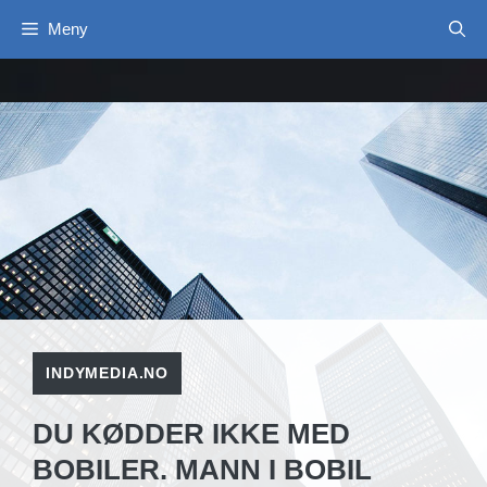
Hopp
Meny
til
innhold
INDYMEDIA.NO
DU KØDDER IKKE MED
BOBILER. MANN I BOBIL