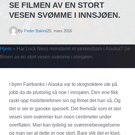
SE FILMEN AV EN STORT
VESEN SVØMME I INNSJØEN.
By
Peder Bakke
25. mars 2016
Hjem
»
Har Lock Ness monsteret et søskenbarn i Alaska? Se
filmen av en stort vesen svømme i innsjøen.
I byen Fairbanks i Alaska var to skogvoktere ute på
jobb da de plutselig så noe i innsjøen. Den ene fikk
raskt opp mobiltelefonen sin og filmet det han så. Og
det vi ser er ganske spesielt. Det fremstår som et stor
vesen som svømmer kun noen centimeter under
overflaten. Man kan tydelig se svømmebevegelsene
og man ser at dette er noe stort. Bare slik det er klart.