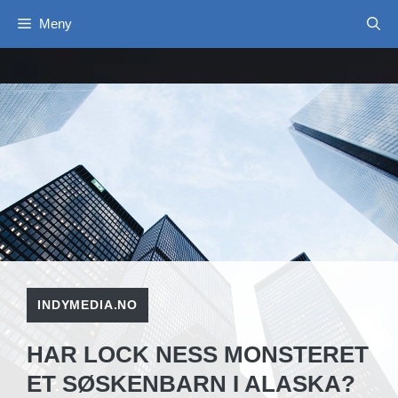
Hopp
Meny
til
innhold
INDYMEDIA.NO
HAR LOCK NESS MONSTERET
ET SØSKENBARN I ALASKA?