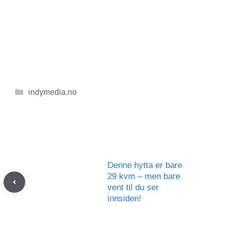
Kategorier
indymedia.no
Denne hytta er bare
29 kvm – men bare
vent til du ser
innsiden!